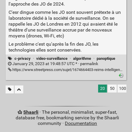
l'approche des JO de 2024.
C'esr dingue comme les JO sont souvent prétexte à un
laboratoire dédié à la société de surveillance. On se
rappelle les JO de Londres en 2012 qui avaient été le
théâtre d'une surveillance accrue par de nouveaux
moyens (drones, Wi-Fi, etc)
Le problème c'est qu'après la fin des JO, les
technologies elles sont conservées.
c-privacy
·
video-surveillance
·
algorithme
·
panoptique
January 29, 2023 at 19:48:57 UTC * ·
permalink
https://www.streetpress.com/sujet/1674664403-reims-intelligence-artificielle-camera-surveillance-police-donnees-thales
20
50
100
Shaarli
· The personal, minimalist, super-fast,
database free, bookmarking service by the Shaarli
community ·
Documentation