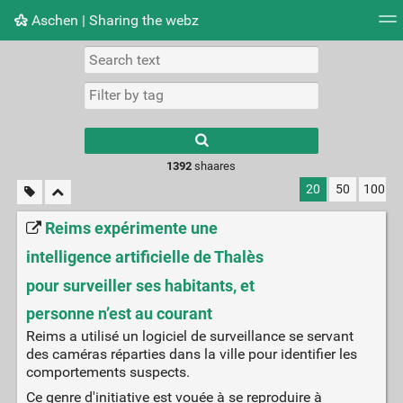
Aschen | Sharing the webz
Tag cloud
Picture wall
Daily
RSS Feed
Logi
Type 1 or more
characters for
results.
1392
shaares
20
50
100
Reims expérimente une
intelligence artificielle de Thalès
pour surveiller ses habitants, et
personne n’est au courant
Reims a utilisé un logiciel de surveillance se servant
des caméras réparties dans la ville pour identifier les
comportements suspects.
Ce genre d'initiative est vouée à se reproduire à