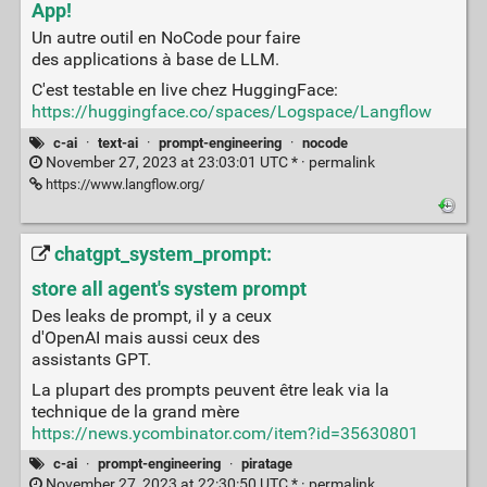
App!
Un autre outil en NoCode pour faire
des applications à base de LLM.
C'est testable en live chez HuggingFace:
https://huggingface.co/spaces/Logspace/Langflow
c-ai
·
text-ai
·
prompt-engineering
·
nocode
November 27, 2023 at 23:03:01 UTC * ·
permalink
https://www.langflow.org/
chatgpt_system_prompt:
store all agent's system prompt
Des leaks de prompt, il y a ceux
d'OpenAI mais aussi ceux des
assistants GPT.
La plupart des prompts peuvent être leak via la
technique de la grand mère
https://news.ycombinator.com/item?id=35630801
c-ai
·
prompt-engineering
·
piratage
November 27, 2023 at 22:30:50 UTC * ·
permalink