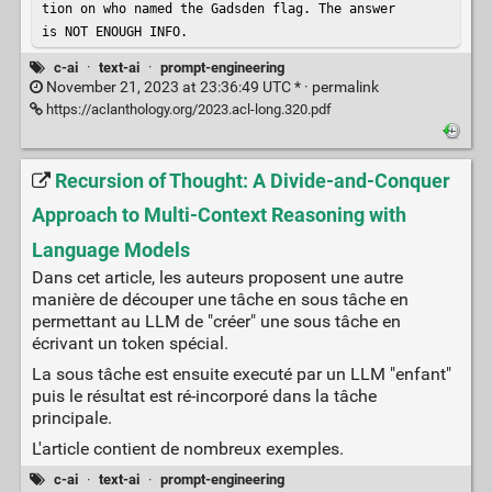
tion on who named the Gadsden flag. The answer

is NOT ENOUGH INFO.
c-ai
·
text-ai
·
prompt-engineering
November 21, 2023 at 23:36:49 UTC * ·
permalink
https://aclanthology.org/2023.acl-long.320.pdf
Recursion of Thought: A Divide-and-Conquer
Approach to Multi-Context Reasoning with
Language Models
Dans cet article, les auteurs proposent une autre
manière de découper une tâche en sous tâche en
permettant au LLM de "créer" une sous tâche en
écrivant un token spécial.
La sous tâche est ensuite executé par un LLM "enfant"
puis le résultat est ré-incorporé dans la tâche
principale.
L'article contient de nombreux exemples.
c-ai
·
text-ai
·
prompt-engineering