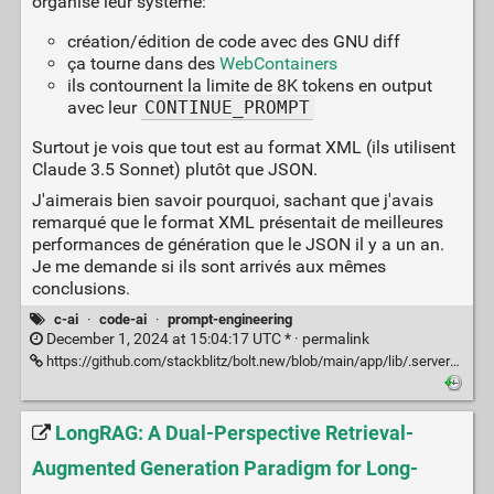
organisé leur système:
création/édition de code avec des GNU diff
ça tourne dans des
WebContainers
ils contournent la limite de 8K tokens en output
avec leur
CONTINUE_PROMPT
Surtout je vois que tout est au format XML (ils utilisent
Claude 3.5 Sonnet) plutôt que JSON.
J'aimerais bien savoir pourquoi, sachant que j'avais
remarqué que le format XML présentait de meilleures
performances de génération que le JSON il y a un an.
Je me demande si ils sont arrivés aux mêmes
conclusions.
c-ai
·
code-ai
·
prompt-engineering
December 1, 2024 at 15:04:17 UTC * ·
permalink
https://github.com/stackblitz/bolt.new/blob/main/app/lib/.server/llm/prompts.ts
LongRAG: A Dual-Perspective Retrieval-
Augmented Generation Paradigm for Long-