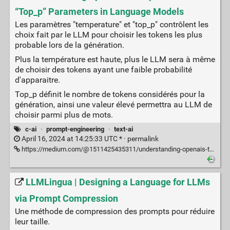
“Top_p” Parameters in Language Models
Les paramètres "temperature" et "top_p" contrôlent les
choix fait par le LLM pour choisir les tokens les plus
probable lors de la génération.
Plus la température est haute, plus le LLM sera à même
de choisir des tokens ayant une faible probabilité
d'apparaitre.
Top_p définit le nombre de tokens considérés pour la
génération, ainsi une valeur élevé permettra au LLM de
choisir parmi plus de mots.
c-ai
·
prompt-engineering
·
text-ai
April 16, 2024 at 14:25:33 UTC * ·
permalink
https://medium.com/@1511425435311/understanding-openais-temperature-and-top-p-parameters-in-language-models-d2066504684f
LLMLingua | Designing a Language for LLMs
via Prompt Compression
Une méthode de compression des prompts pour réduire
leur taille.