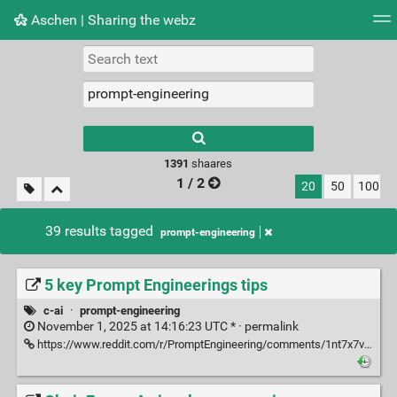
Aschen | Sharing the webz
Tag cloud
Picture wall
Daily
RSS Feed
Logi
Type 1 or more
characters for
results.
1391
shaares
1 / 2
20
50
100
39 results tagged
prompt-engineering
5 key Prompt Engineerings tips
c-ai
·
prompt-engineering
November 1, 2025 at 14:16:23 UTC * ·
permalink
https://www.reddit.com/r/PromptEngineering/comments/1nt7x7v/after_1000_hours_of_prompt_engineering_i_found/